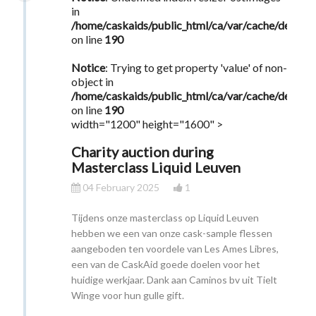
in
/home/caskaids/public_html/ca/var/cache/dev/s
on line
190
Notice
: Trying to get property 'value' of non-
object in
/home/caskaids/public_html/ca/var/cache/dev/s
on line
190
width="1200" height="1600" >
Charity auction during
Masterclass Liquid Leuven
04 February 2025
1
Tijdens onze masterclass op Liquid Leuven
hebben we een van onze cask-sample flessen
aangeboden ten voordele van Les Ames Libres,
een van de CaskAid goede doelen voor het
huidige werkjaar. Dank aan Caminos bv uit Tielt
Winge voor hun gulle gift.