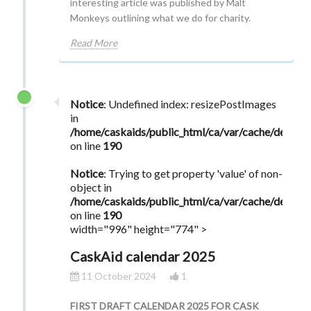
interesting article was published by Malt
Monkeys outlining what we do for charity.
Read More
Notice
: Undefined index: resizePostImages
in
/home/caskaids/public_html/ca/var/cache/dev/s
on line
190
Notice
: Trying to get property 'value' of non-
object in
/home/caskaids/public_html/ca/var/cache/dev/s
on line
190
width="996" height="774" >
CaskAid calendar 2025
11 October 2024
1
FIRST DRAFT CALENDAR 2025 FOR CASK