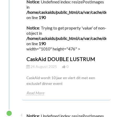
Notice
: Undefined index: resizePostImages
in
/home/caskaids/public_html/ca/var/cache/dev/s
on line
190
Notice
: Trying to get property 'value' of non-
object in
/home/caskaids/public_html/ca/var/cache/dev/s
on line
190
width="1010" height="476" >
CaskAid DOUBLE LUSTRUM
24 August 2025
0
CaskAid wordt 10 jaar en viert dit met een
exclusief dinner event
Read More
Notice
: Undefined index: resizePostImages