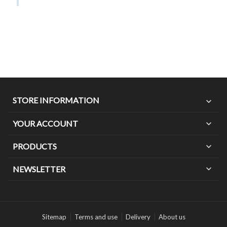
STORE INFORMATION
expand_more
YOUR ACCOUNT
expand_more
PRODUCTS
expand_more
expand_more
NEWSLETTER
Sitemap
Terms and use
Delivery
About us