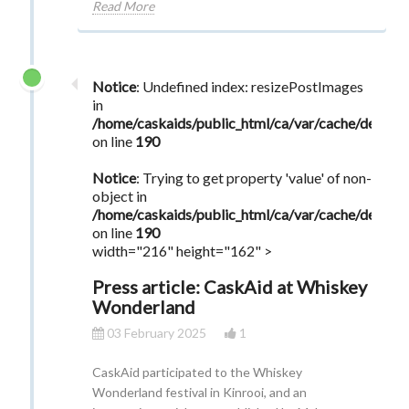
Read More
Notice
: Undefined index: resizePostImages
in
/home/caskaids/public_html/ca/var/cache/dev/s
on line
190
Notice
: Trying to get property 'value' of non-
object in
/home/caskaids/public_html/ca/var/cache/dev/s
on line
190
width="216" height="162" >
Press article: CaskAid at Whiskey
Wonderland
03 February 2025
1
CaskAid participated to the Whiskey
Wonderland festival in Kinrooi, and an