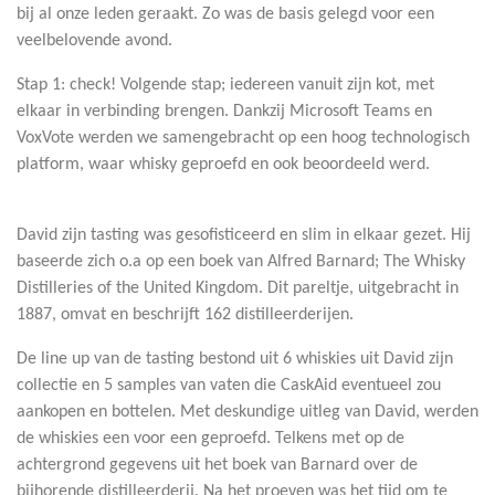
bij al onze leden geraakt. Zo was de basis gelegd voor een
veelbelovende avond.
Stap 1: check! Volgende stap; iedereen vanuit zijn kot, met
elkaar in verbinding brengen. Dankzij Microsoft Teams en
VoxVote werden we samengebracht op een hoog technologisch
platform, waar whisky geproefd en ook beoordeeld werd.
David zijn tasting was gesofisticeerd en slim in elkaar gezet. Hij
baseerde zich o.a op een boek van Alfred Barnard; The Whisky
Distilleries of the United Kingdom. Dit pareltje, uitgebracht in
1887, omvat en beschrijft 162 distilleerderijen.
De line up van de tasting bestond uit 6 whiskies uit David zijn
collectie en 5 samples van vaten die CaskAid eventueel zou
aankopen en bottelen. Met deskundige uitleg van David, werden
de whiskies een voor een geproefd. Telkens met op de
achtergrond gegevens uit het boek van Barnard over de
bijhorende distilleerderij. Na het proeven was het tijd om te