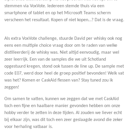
stemmen via VoxVote. Iedereen stemde thuis via een
smartphone of tablet en op het Microsoft Teams scherm
verscheen het resultaat. Kopen of niet kopen…? Dat is de vraag.
Als extra VoxVote challenge, stuurde David per whisky ook nog
eens een multiple choice vraag door om te raden van welke
distilleerderij de whisky was. Niet altijd eenvoudig, maar wel
zeer leerrijk. Een van de samples die we uit Schotland
opgestuurd kregen, stond ook tussen de line up. De sample met
code E07, werd door heel de groep positief bevonden! Welk vat
was het? Komen er CaskAid flessen van? Stay tuned zou ik
zeggen!
Om samen te vatten, kunnen we zeggen dat we met CaskAid
toch een fijne en haalbare manier gevonden hebben om onze
hobby verder te zetten in deze tijden. Al zouden we liever echt
bij elkaar zijn, was dit toch een zeer geslaagde avond die zeker
voor herhaling vatbaar is.