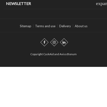
expa
NEWSLETTER
Sitemap
Terms and use
Delivery
About us
Copyright CaskAid and Aviso Bonum