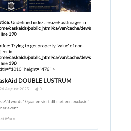
tice
: Undefined index: resizePostImages in
ome/caskaids/public_html/ca/var/cache/dev/smarty/compile/eb
 line
190
tice
: Trying to get property 'value' of non-
ject in
ome/caskaids/public_html/ca/var/cache/dev/smarty/compile/eb
 line
190
dth="1010" height="476" >
askAid DOUBLE LUSTRUM
24 August 2025
0
skAid wordt 10 jaar en viert dit met een exclusief
nner event
ad More