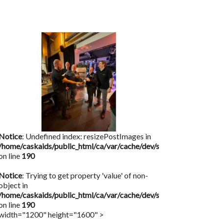
Notice
: Undefined index: resizePostImages in
/home/caskaids/public_html/ca/var/cache/dev/smarty/compile/
on line
190
Notice
: Trying to get property 'value' of non-
object in
/home/caskaids/public_html/ca/var/cache/dev/smarty/compile/
on line
190
width="1200" height="1600" >