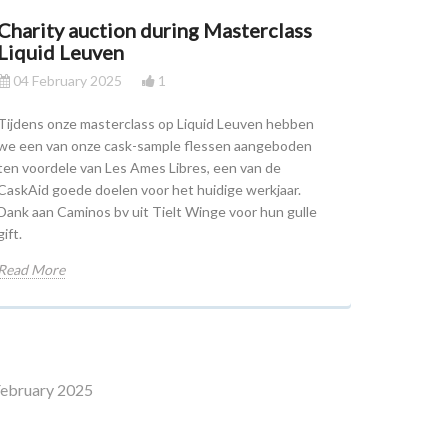
Charity auction during Masterclass
Liquid Leuven
04 February 2025
1
Tijdens onze masterclass op Liquid Leuven hebben
we een van onze cask-sample flessen aangeboden
ten voordele van Les Ames Libres, een van de
CaskAid goede doelen voor het huidige werkjaar.
Dank aan Caminos bv uit Tielt Winge voor hun gulle
gift.
Read More
February 2025
usinesslayouts_layout_left_column_tpl/bd/05/e6/bd05e65c79a6