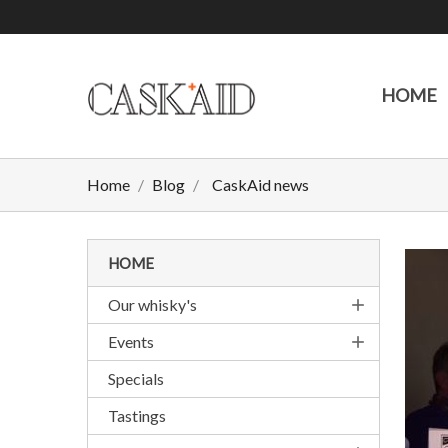
HOME
Home
Blog
CaskAid news
HOME
Our whisky's
add
Events
add
Specials
Tastings