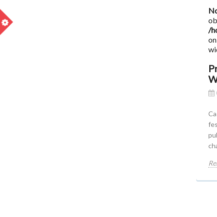
No
ob
/h
on
wi
P
W
Ca
fes
pu
ch
Re