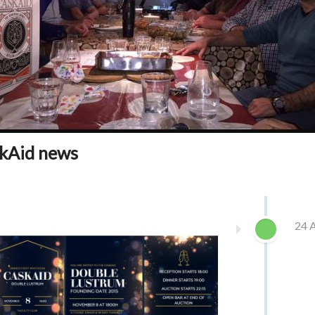
kAid news
24 