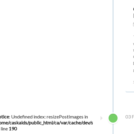
tice
: Undefined index: resizePostImages in
03 
ome/caskaids/public_html/ca/var/cache/dev/smarty/compile/eb
 line
190