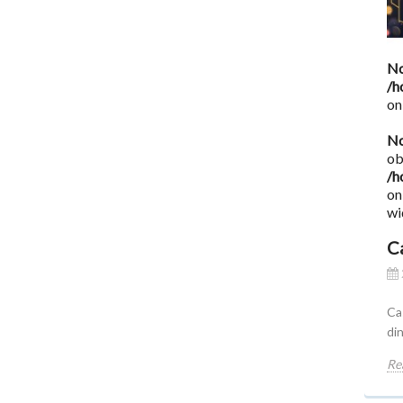
No
/h
on
No
ob
/h
on
wi
C
Ca
di
Re