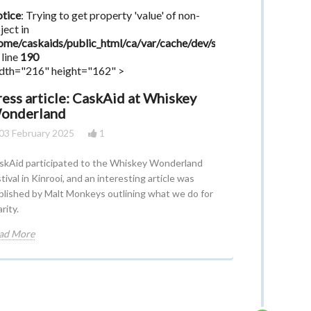
tice
: Trying to get property 'value' of non-
ject in
ome/caskaids/public_html/ca/var/cache/dev/smarty/compile/eb
 line
190
dth="216" height="162" >
ress article: CaskAid at Whiskey
onderland
03 February 2025
1
skAid participated to the Whiskey Wonderland
tival in Kinrooi, and an interesting article was
blished by Malt Monkeys outlining what we do for
arity.
ad More