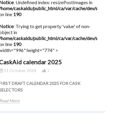
Notice
: Undefined index: resizePostImages in
/home/caskaids/public_html/ca/var/cache/dev/smarty/compile/
on line
190
Notice
: Trying to get property 'value' of non-
object in
/home/caskaids/public_html/ca/var/cache/dev/smarty/compile/
on line
190
width="996" height="774" >
CaskAid calendar 2025
11 October 2024
1
FIRST DRAFT CALENDAR 2025 FOR CASK
SELECTORS
Read More