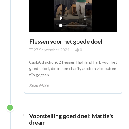
Flessen voor het goede doel
27 September 2024
0
CaskAid schonk 2 flessen Highland Park voor het
goede doel, die in een charity auction vlot buiten
zijn gegaan.
Read More
Voorstelling goed doel: Mattie's
dream