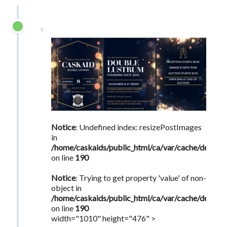
Notice
: Undefined index: resizePostImages
in
/home/caskaids/public_html/ca/var/cache/dev/s
on line
190
Notice
: Trying to get property 'value' of non-
object in
/home/caskaids/public_html/ca/var/cache/dev/s
on line
190
width="1010" height="476" >