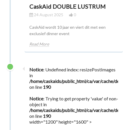
CaskAid DOUBLE LUSTRUM
24 August 2025
0
CaskAid wordt 10 jaar en viert dit met een
exclusief dinner event
Read More
Notice
: Undefined index: resizePostImages
in
/home/caskaids/public_html/ca/var/cache/dev/s
on line
190
Notice
: Trying to get property 'value' of non-
object in
/home/caskaids/public_html/ca/var/cache/dev/s
on line
190
width="1200" height="1600" >