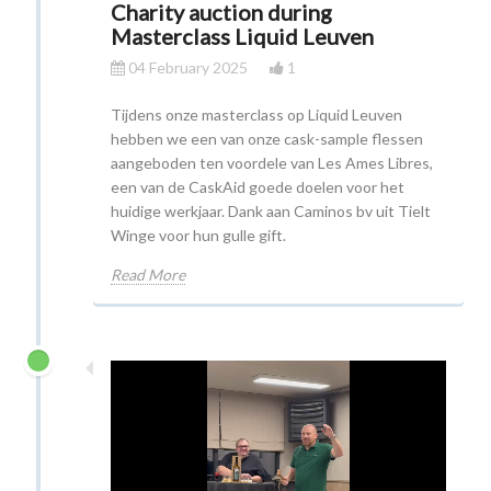
Charity auction during
Masterclass Liquid Leuven
04 February 2025
1
Tijdens onze masterclass op Liquid Leuven
hebben we een van onze cask-sample flessen
aangeboden ten voordele van Les Ames Libres,
een van de CaskAid goede doelen voor het
huidige werkjaar. Dank aan Caminos bv uit Tielt
Winge voor hun gulle gift.
Read More